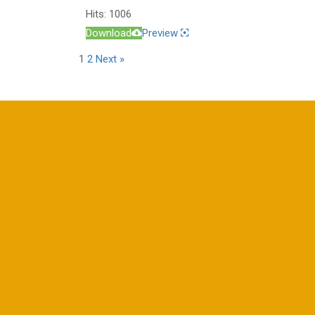
Hits:
1006
Download
Preview
1
2
Next »