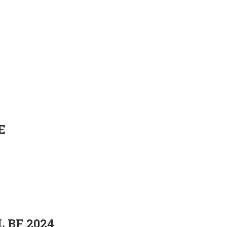
E
L BF 2024