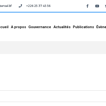
nsal.bf
+226 25 37 45 56
cueil
A propos
Gouvernance
Actualités
Publications
Évèn