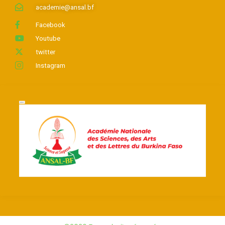
academie@ansal.bf
Facebook
Youtube
twitter
Instagram