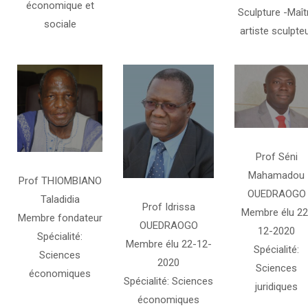
économique et
Sculpture -Maît
sociale
artiste sculpte
Prof Séni
Mahamadou
Prof THIOMBIANO
OUEDRAOGO
Taladidia
Prof Idrissa
Membre élu 22
Membre fondateur
OUEDRAOGO
12-2020
Spécialité:
Membre élu 22-12-
Spécialité:
Sciences
2020
Sciences
économiques
Spécialité: Sciences
juridiques
économiques