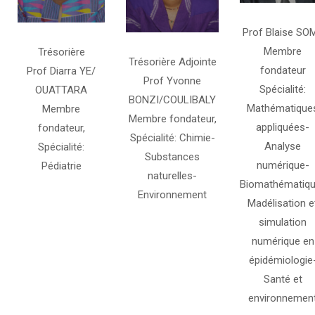
Prof Blaise SO
Membre
Trésorière
Trésorière Adjointe
fondateur
Prof Diarra YE/
Prof Yvonne
Spécialité:
OUATTARA
BONZI/COULIBALY
Mathématique
Membre
Membre fondateur,
appliquées-
fondateur,
Spécialité: Chimie-
Analyse
Spécialité:
Substances
numérique-
Pédiatrie
naturelles-
Biomathématiqu
Environnement
Madélisation e
simulation
numérique en
épidémiologie
Santé et
environnemen