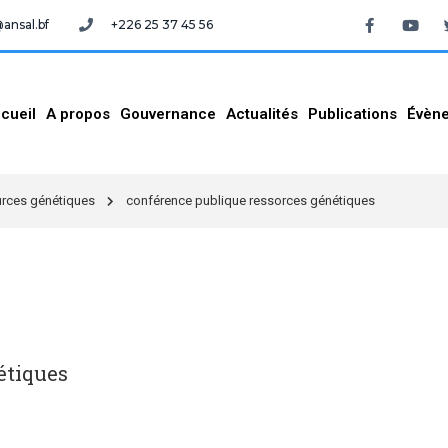
nsal.bf
+226 25 37 45 56
cueil
A propos
Gouvernance
Actualités
Publications
Évèn
urces génétiques
conférence publique ressorces génétiques
étiques