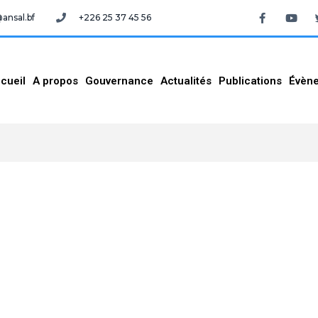
nsal.bf
+226 25 37 45 56
cueil
A propos
Gouvernance
Actualités
Publications
Évèn