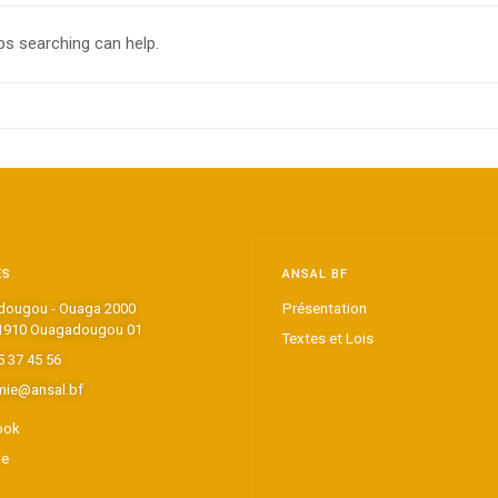
ps searching can help.
ES
ANSAL BF
ougou - Ouaga 2000
Présentation
1910 Ouagadougou 01
Textes et Lois
5 37 45 56
ie@ansal.bf
ook
be