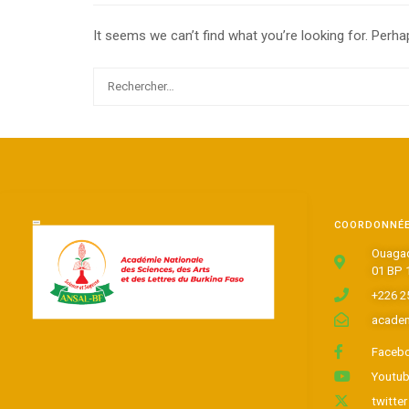
It seems we can’t find what you’re looking for. Perha
COORDONNÉ
Ouagad
01 BP 
+226 2
academ
Faceb
Youtu
twitter