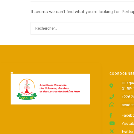
It seems we can’t find what you’re looking for. Perha
COORDONNÉ
Ouagad
01 BP 
+226 2
academ
Faceb
Youtu
twitter