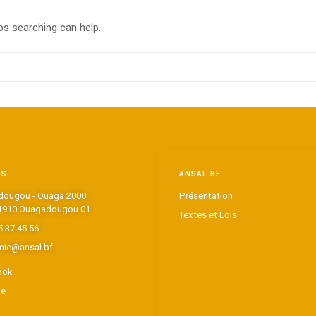
ps searching can help.
ES
ANSAL BF
ougou - Ouaga 2000
Présentation
1910 Ouagadougou 01
Textes et Lois
5 37 45 56
ie@ansal.bf
ook
be