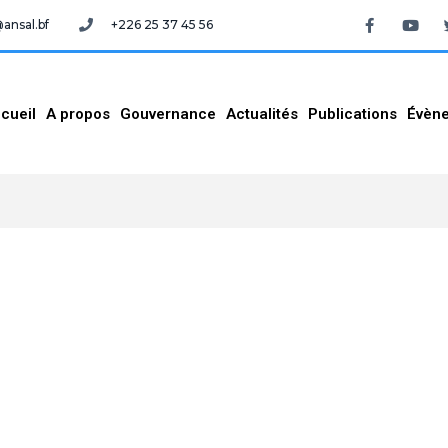
nsal.bf
+226 25 37 45 56
cueil
A propos
Gouvernance
Actualités
Publications
Évèn