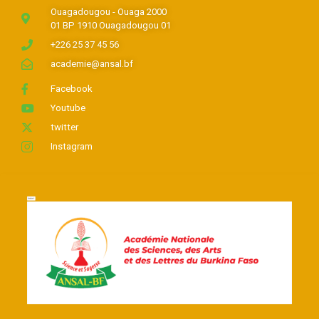
Ouagadougou - Ouaga 2000
01 BP 1910 Ouagadougou 01
+226 25 37 45 56
academie@ansal.bf
Facebook
Youtube
twitter
Instagram