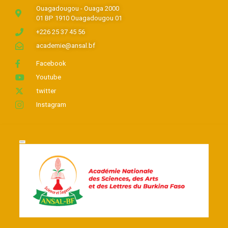
Ouagadougou - Ouaga 2000
01 BP 1910 Ouagadougou 01
+226 25 37 45 56
academie@ansal.bf
Facebook
Youtube
twitter
Instagram