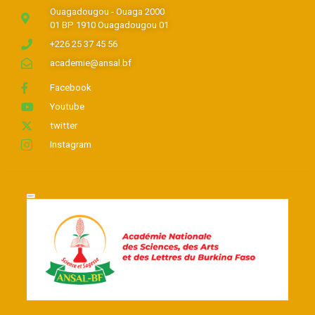
Ouagadougou - Ouaga 2000
01 BP 1910 Ouagadougou 01
+226 25 37 45 56
academie@ansal.bf
Facebook
Youtube
twitter
Instagram