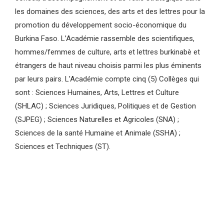
les domaines des sciences, des arts et des lettres pour la
promotion du développement socio-économique du
Burkina Faso. L’Académie rassemble des scientifiques,
hommes/femmes de culture, arts et lettres burkinabè et
étrangers de haut niveau choisis parmi les plus éminents
par leurs pairs. L’Académie compte cinq (5) Collèges qui
sont : Sciences Humaines, Arts, Lettres et Culture
(SHLAC) ; Sciences Juridiques, Politiques et de Gestion
(SJPEG) ; Sciences Naturelles et Agricoles (SNA) ;
Sciences de la santé Humaine et Animale (SSHA) ;
Sciences et Techniques (ST).
le
les
lauréat
les
membres
Pouitba
membres
du