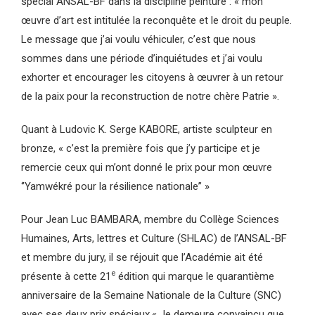
spécial ANSAL-BF dans la discipline peinture : « mon
œuvre d’art est intitulée la reconquête et le droit du peuple.
Le message que j’ai voulu véhiculer, c’est que nous
sommes dans une période d’inquiétudes et j’ai voulu
exhorter et encourager les citoyens à œuvrer à un retour
de la paix pour la reconstruction de notre chère Patrie ».
Quant à Ludovic K. Serge KABORE, artiste sculpteur en
bronze, « c’est la première fois que j’y participe et je
remercie ceux qui m’ont donné le prix pour mon œuvre
‘’Yamwékré pour la résilience nationale” »
Pour Jean Luc BAMBARA, membre du Collège Sciences
Humaines, Arts, lettres et Culture (SHLAC) de l’ANSAL-BF
et membre du jury, il se réjouit que l’Académie ait été
e
présente à cette 21
édition qui marque le quarantième
anniversaire de la Semaine Nationale de la Culture (SNC)
avec ses deux prix spéciaux.« Je demeure convaincu que