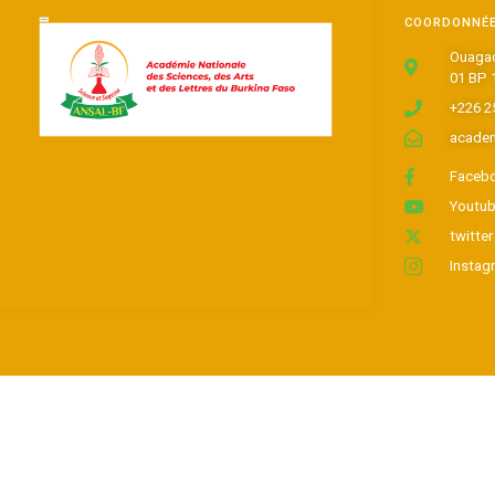
COORDONNÉ
Ouagad
01 BP 
+226 2
academ
Faceb
Youtu
twitter
Instag