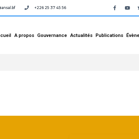
nsal.bf
+226 25 37 45 56
cueil
A propos
Gouvernance
Actualités
Publications
Évèn