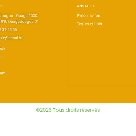
ES
ANSAL BF
ougou - Ouaga 2000
Présentation
1910 Ouagadougou 01
Textes et Lois
5 37 45 56
ie@ansal.bf
ook
be
ram
©2026 Tous droits réservés