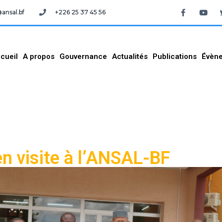
nsal.bf
+226 25 37 45 56
cueil
A propos
Gouvernance
Actualités
Publications
Évèn
n visite à l’ANSAL-BF