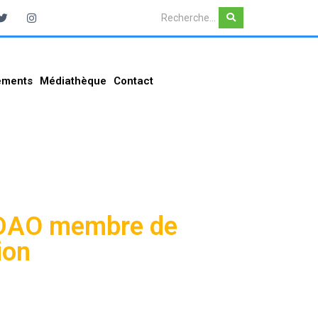
ements
Médiathèque
Contact
i DAO membre de
ion