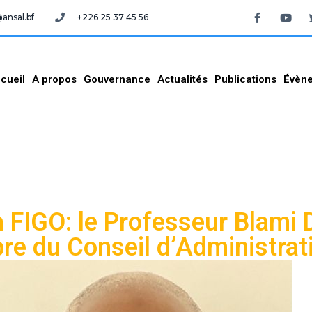
nsal.bf
+226 25 37 45 56
cueil
A propos
Gouvernance
Actualités
Publications
Évèn
a FIGO: le Professeur Blam
re du Conseil d’Administrat